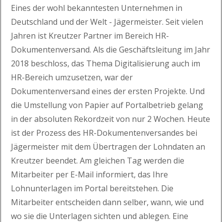
Eine
s
der wohl bekanntesten Unternehmen in
Deutschland und der Welt
- Jägermeister. Seit vielen
Jahren ist Kreutzer Partner im Bereich HR-
Dokumentenversand.
Als die Geschäftsleitung
im Jahr
201
8
beschloss, das Thema Digitalisierung auch im
HR-Bereich umzusetzen
, w
ar der
Dokumentenversand
eines
d
er
erste
n
Projekt
e
. Und
die Umstellung von Papier auf Portalbetrieb gelang
in
der
absolute
n
Rekordzeit
von nur 2 Wochen.
Heute
ist der Prozess
des HR-Dokumentenversandes
bei
Jägermeister mit dem Übertragen der Lohndaten an
Kreutzer
beendet. Am gleichen Tag werden die
Mitarbeiter per
E-Mail
informiert, das Ihre
Lohnunterlagen im Portal bereitstehen.
Die
Mitarbeiter entscheiden dann selber, wann, wie und
wo sie die Unterlagen sichten und ablegen. Eine