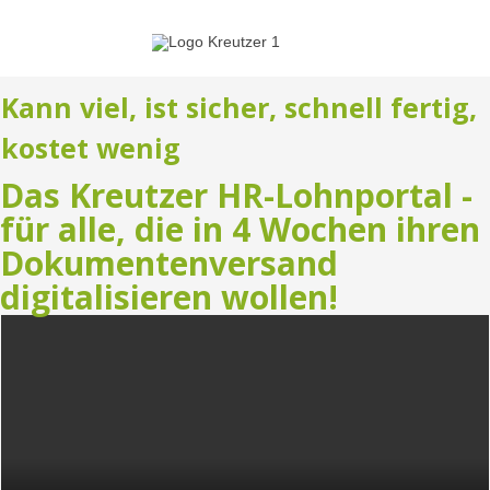
Kann viel, ist sicher, schnell fertig,
kostet wenig
Das Kreutzer HR-Lohnportal -
für alle, die in 4 Wochen ihren
Dokumentenversand
digitalisieren wollen!