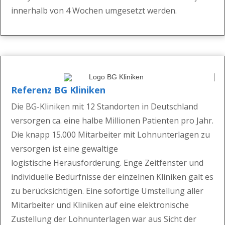
innerhalb von 4 Wochen umgesetzt werden.
Referenz BG Kliniken
Die BG-
Kliniken mit 12 Standorten in
Deutschland
versorgen c
a. eine halbe Millionen Patienten
pro Jahr
.
Die knapp 15
.
000
M
itarbeiter mit Lohnunte
rlage
n zu
versorgen ist eine
gewaltige
logis
tische
Herausforderung
.
Enge Zeitfenster und
individuelle Bedürfnisse der einzelnen Kliniken galt es
zu berücksichtigen.
Eine sofortige Umstellung aller
Mitarbeiter und Kliniken auf eine elektronische
Zustellung der Lohnunterlagen
war aus Sicht der